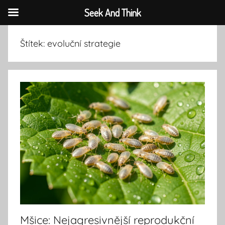
Seek And Think
Přejít
Štítek:
evoluční strategie
k
obsahu
Mšice: Nejagresivnější reprodukční