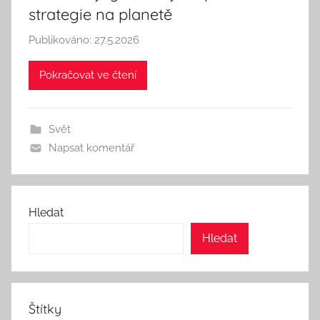
strategie na planetě
Publikováno:
27.5.2026
A
u
Pokračovat ve čtení
t
o
r
Svět
:
Napsat komentář
S
e
e
k
Hledat
A
Hledat
n
d
T
h
Štítky
i