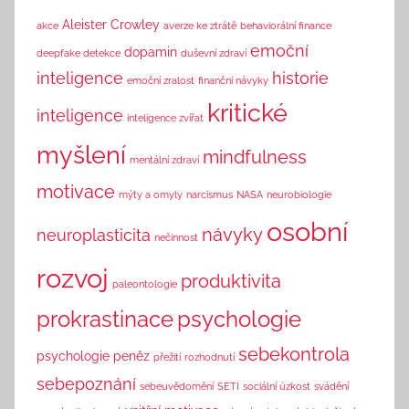
n
Aleister Crowley
akce
averze ke ztrátě
behaviorální finance
k
emoční
dopamin
deepfake detekce
duševní zdraví
inteligence
historie
emoční zralost
finanční návyky
kritické
inteligence
inteligence zvířat
myšlení
mindfulness
mentální zdraví
motivace
mýty a omyly
narcismus
NASA
neurobiologie
osobní
návyky
neuroplasticita
nečinnost
rozvoj
produktivita
paleontologie
prokrastinace
psychologie
sebekontrola
psychologie peněz
přežití
rozhodnutí
sebepoznání
sebeuvědomění
SETI
sociální úzkost
svádění