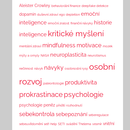
Aleister Crowley
behaviorální finance
deepfake detekce
emoční
dopamin
duševní zdraví
ego depletion
inteligence
historie
emoční zralost
finanční návyky
kritické myšlení
inteligence
mindfulness
motivace
mentální zdraví
mozek
neuroplasticita
mýty a omyly
NASA
neurotismus
osobní
návyky
nečinnost
návyk
osobnostní rysy
rozvoj
produktivita
paleontologie
prokrastinace
psychologie
psychologie peněz
přežití
rozhodnutí
sebekontrola
sebepoznání
seberegulace
vnitřní
sebeuvědomění
self-help
SETI
svádění
Thelema
vesmír