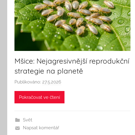
Mšice: Nejagresivnější reprodukční
strategie na planetě
Publikováno:
27.5.2026
A
u
Pokračovat ve čtení
t
o
r
Svět
:
Napsat komentář
S