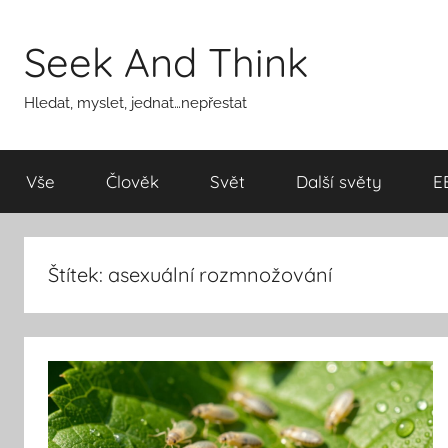
Přejít
k
Seek And Think
obsahu
Hledat, myslet, jednat…nepřestat
Vše
Člověk
Svět
Další světy
E
Štítek:
asexuální rozmnožování