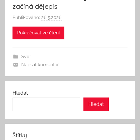
začíná dějepis
Publikováno:
26.5.2026
A
u
Pokračovat ve čtení
t
o
r
Svět
:
Napsat komentář
S
e
e
k
Hledat
A
Hledat
n
d
T
h
Štítky
i