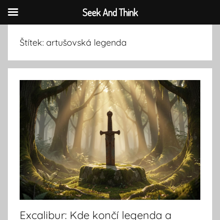
Seek And Think
Přejít
Štítek:
artušovská legenda
k
obsahu
Excalibur: Kde končí legenda a