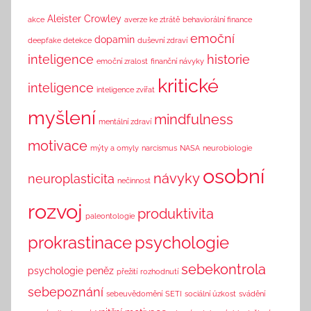
n
Aleister Crowley
akce
averze ke ztrátě
behaviorální finance
k
emoční
dopamin
deepfake detekce
duševní zdraví
inteligence
historie
emoční zralost
finanční návyky
kritické
inteligence
inteligence zvířat
myšlení
mindfulness
mentální zdraví
motivace
mýty a omyly
narcismus
NASA
neurobiologie
osobní
návyky
neuroplasticita
nečinnost
rozvoj
produktivita
paleontologie
prokrastinace
psychologie
sebekontrola
psychologie peněz
přežití
rozhodnutí
sebepoznání
sebeuvědomění
SETI
sociální úzkost
svádění