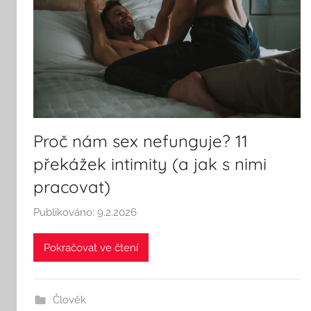
Proč nám sex nefunguje? 11
překážek intimity (a jak s nimi
pracovat)
Publikováno:
9.2.2026
A
u
Pokračovat ve čtení
t
o
r
Člověk
: