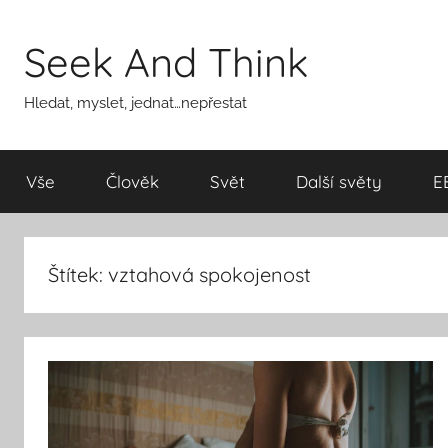
Přejít
k
Seek And Think
obsahu
Hledat, myslet, jednat…nepřestat
Vše
Člověk
Svět
Další světy
E
Štítek:
vztahová spokojenost