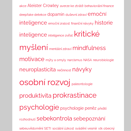
Aleister Crowley
akce
averze ke ztrátě
behaviorální finance
emoční
dopamin
deepfake detekce
duševní zdraví
inteligence
historie
emoční zralost
finanční návyky
kritické
inteligence
inteligence zvířat
myšlení
mindfulness
mentální zdraví
motivace
mýty a omyly
narcismus
NASA
neurobiologie
návyky
neuroplasticita
nečinnost
osobní rozvoj
paleontologie
prokrastinace
produktivita
psychologie
psychologie peněz
přežití
sebekontrola
sebepoznání
rozhodnutí
sebeuvědomění
SETI
sociální úzkost
svádění
vesmír
vlk obecný