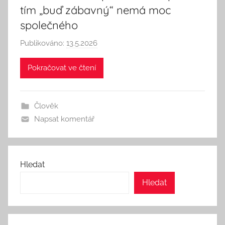
tím „buď zábavný“ nemá moc
společného
Publikováno:
13.5.2026
A
u
Pokračovat ve čtení
t
o
r
Člověk
:
Napsat komentář
S
e
e
k
Hledat
A
Hledat
n
d
T