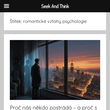
Seek And Think
Přejít
Štítek:
romantické vztahy psychologie
k
obsahu
Proč nás někdo postrádá – a proč s