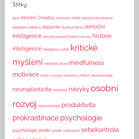
h
Štítky
i
n
Aleister Crowley
akce
averze ke ztrátě
behaviorální finance
k
emoční
dopamin
deepfake detekce
duševní zdraví
inteligence
historie
emoční zralost
finanční návyky
kritické
inteligence
inteligence zvířat
myšlení
mindfulness
mentální zdraví
motivace
mýty a omyly
narcismus
NASA
neurobiologie
osobní
návyky
neuroplasticita
nečinnost
rozvoj
produktivita
paleontologie
prokrastinace
psychologie
sebekontrola
psychologie peněz
přežití
rozhodnutí