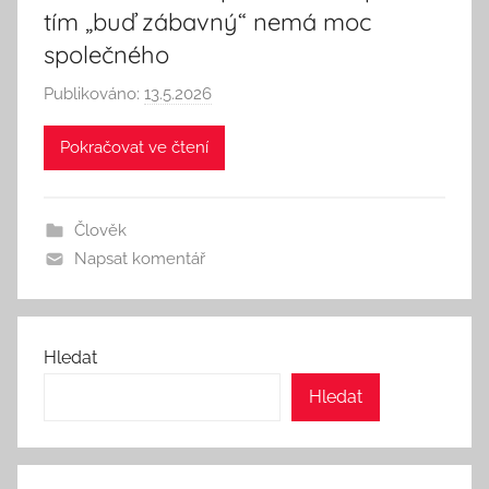
tím „buď zábavný“ nemá moc
společného
Publikováno:
13.5.2026
A
u
Pokračovat ve čtení
t
o
r
Člověk
:
Napsat komentář
S
e
e
k
Hledat
A
Hledat
n
d
T