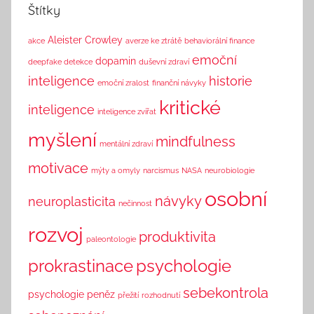
h
Štítky
i
n
Aleister Crowley
akce
averze ke ztrátě
behaviorální finance
k
emoční
dopamin
deepfake detekce
duševní zdraví
inteligence
historie
emoční zralost
finanční návyky
kritické
inteligence
inteligence zvířat
myšlení
mindfulness
mentální zdraví
motivace
mýty a omyly
narcismus
NASA
neurobiologie
osobní
návyky
neuroplasticita
nečinnost
rozvoj
produktivita
paleontologie
prokrastinace
psychologie
sebekontrola
psychologie peněz
přežití
rozhodnutí