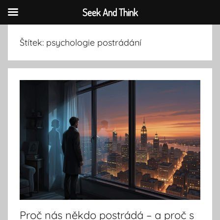
Seek And Think
Přejít
Štítek:
psychologie postrádání
k
obsahu
Proč nás někdo postrádá – a proč s