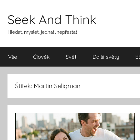
Přejít
k
Seek And Think
obsahu
Hledat, myslet, jednat…nepřestat
Vše
Člověk
Svět
Další světy
E
Štítek:
Martin Seligman