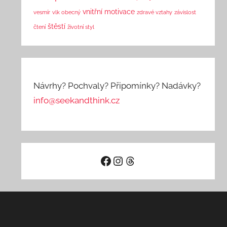
vnitřní motivace
vesmír
vlk obecný
zdravé vztahy
závislost
štěstí
čtení
životní styl
Návrhy? Pochvaly? Připomínky? Nadávky?
info@seekandthink.cz
Facebook
Instagram
Threads